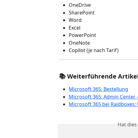
OneDrive
SharePoint
Word
Excel
PowerPoint
OneNote
Copilot (je nach Tarif) 
📚 
Weiterführende Artike
Microsoft 365: Bestellung
Microsoft 365: Admin Center 
Microsoft 365 bei Raidboxes
Hat dies