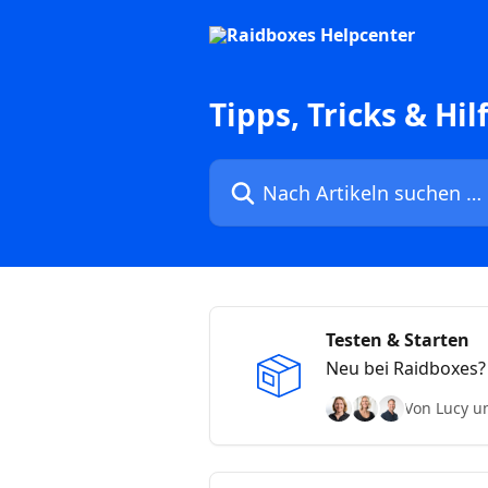
Zum Hauptinhalt springen
Tipps, Tricks & H
Nach Artikeln suchen …
Testen & Starten
Neu bei Raidboxes? 
bei uns kommst.
Von Lucy u