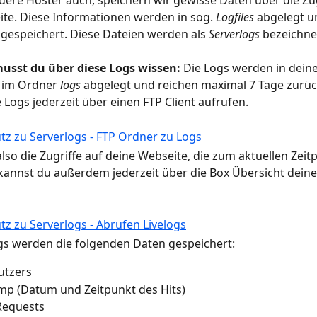
dere Hoster auch, speichern wir gewisse Daten über die Zug
te. Diese Informationen werden in sog. 
Logfiles
 abgelegt u
 gespeichert. Diese Dateien werden als
 Serverlogs
 bezeichne
usst du über diese Logs wissen: 
Die Logs werden in dein
 im Ordner 
logs
 abgelegt und reichen maximal 7 Tage zurüc
 Logs jederzeit über einen FTP Client aufrufen.
also die Zugriffe auf deine Webseite, die zum aktuellen Zeit
 kannst du außerdem jederzeit über die Box Übersicht deine
gs werden die folgenden Daten gespeichert:
utzers
mp (Datum und Zeitpunkt des Hits)
Requests