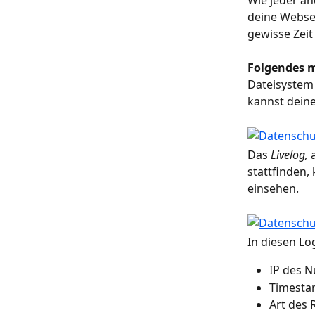
Wie jeder an
deine Websei
gewisse Zeit
Folgendes m
Dateisystem
kannst deine
Das 
Livelog,
 
stattfinden,
einsehen.
In diesen Lo
IP des N
Timesta
Art des 