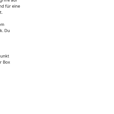
riffe auf 
nd für eine 
t.
em 
k. Du 
punkt 
r Box 