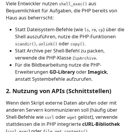
Viele Entwickler nutzen 
 aus 
shell_exec()
Bequemlichkeit für Aufgaben, die PHP bereits von 
Haus aus beherrscht:
Statt Dateisystem-Befehle (wie 
, 
, 
) über die 
ls
rm
cp
Shell auszuführen, nutze die PHP-Funktionen 
, 
 oder 
.
scandir()
unlink()
copy()
Statt Archive per Shell-Befehl zu packen, 
verwende die PHP-Klasse 
.
ZipArchive
Für die Bildbearbeitung nutze die PHP-
Erweiterungen 
GD-Library
 oder 
Imagick
, 
anstatt Systembefehle aufzurufen.
2. Nutzung von APIs (Schnittstellen)
Wenn dein Skript externe Daten abrufen oder mit 
anderen Servern kommunizieren soll (häufig über 
Shell-Befehle wie 
 oder 
 gelöst), verwende 
curl
wget
stattdessen die in PHP integrierte 
cURL-Bibliothek
(
) oder 
.
curl_exec
file_get_contents()